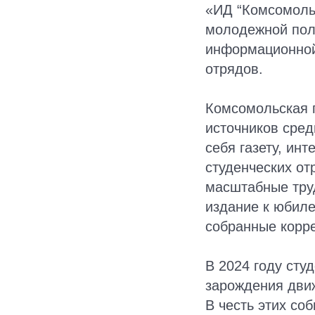
«ИД “Комсомольс
молодежной пол
информационной
отрядов.
Комсомольская 
источников сред
себя газету, ин
студенческих от
масштабные труд
издание к юбиле
собранные корр
В 2024 году сту
зарождения движ
В честь этих со