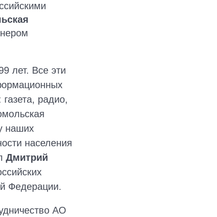
оссийскими
льская
тнером
9 лет. Все эти
нформационных
 газета, радио,
омольская
у наших
ности населения
ал
Дмитрий
оссийских
ой Федерации.
удничество АО