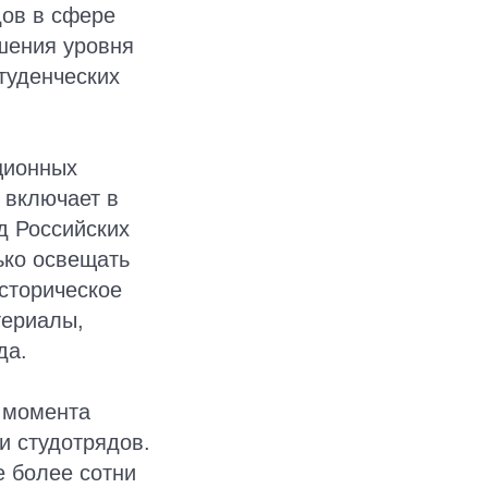
дов в сфере
шения уровня
туденческих
ционных
 включает в
д Российских
ько освещать
сторическое
териалы,
да.
с момента
и студотрядов.
е более сотни