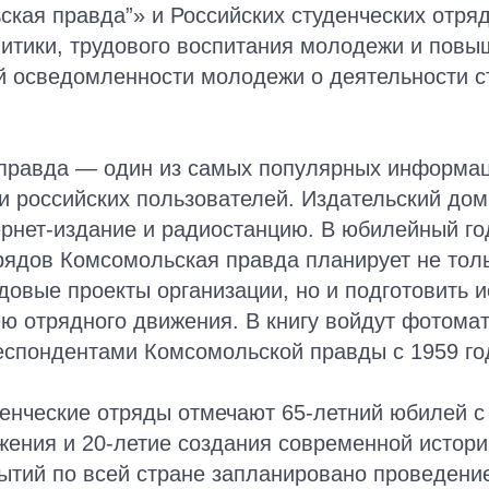
кая правда”» и Российских студенческих отря
итики, трудового воспитания молодежи и повы
 осведомленности молодежи о деятельности с
правда — один из самых популярных информа
и российских пользователей. Издательский дом
тернет-издание и радиостанцию. В юбилейный го
рядов Комсомольская правда планирует не тол
овые проекты организации, но и подготовить и
ю отрядного движения. В книгу войдут фотома
еспондентами Комсомольской правды с 1959 го
денческие отряды отмечают 65-летний юбилей 
ения и 20-летие создания современной истори
бытий по всей стране запланировано проведени