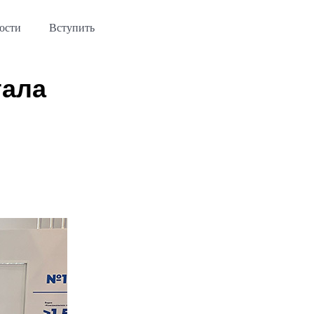
ости
Вступить
тала