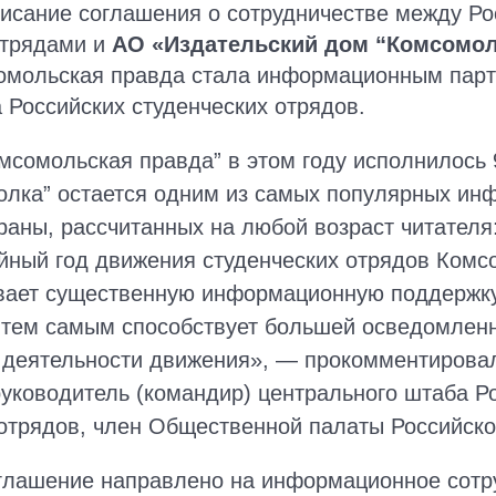
писание соглашения о сотрудничестве между Р
отрядами и
АО «Издательский дом “Комсомо
сомольская правда стала информационным пар
 Российских студенческих отрядов.
сомольская правда” в этом году исполнилось 9
олка” остается одним из самых популярных и
раны, рассчитанных на любой возраст читателя:
ейный год движения студенческих отрядов Комс
вает существенную информационную поддержк
 тем самым способствует большей осведомлен
 деятельности движения», — прокомментиров
руководитель (командир) центрального штаба Р
 отрядов, член Общественной палаты Российск
глашение направлено на информационное сотр