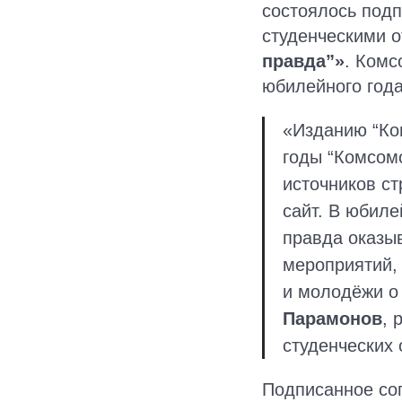
состоялось под
студенческими 
правда”»
. Ком
юбилейного года
«Изданию “Ком
годы “Комсом
источников ст
сайт. В юбил
правда оказы
мероприятий,
и молодёжи о
Парамонов
, 
студенческих
Подписанное со