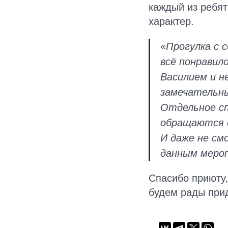
каждый из ребят
характер.
«Прогулка с 
всё понравил
Василием и н
замечательны
Отдельное с
обращаются с
И даже не см
данным меро
Спасибо приюту,
будем рады прид