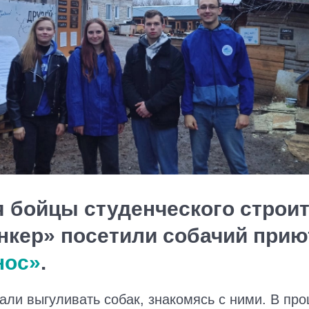
я бойцы студенческого строи
нкер» посетили собачий прию
нос»
.
али выгуливать собак, знакомясь с ними. В про