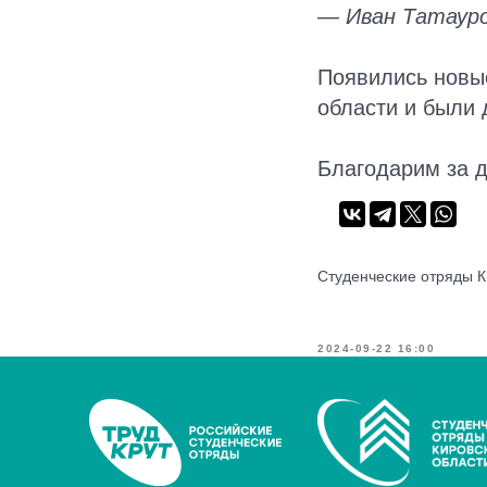
— Иван Татауро
Появились новые
области и были 
Благодарим за д
Студенческие отряды К
2024-09-22 16:00