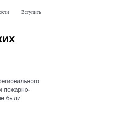
ости
Вступить
ких
регионального
м пожарно-
че были