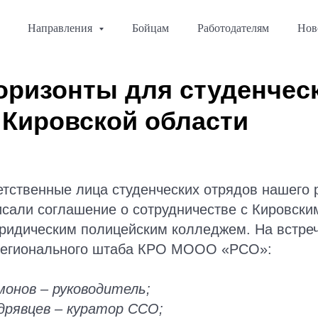
Направления
Бойцам
Работодателям
Нов
оризонты для студенчес
 Кировской области
етственные лица студенческих отрядов нашего 
сали соглашение о сотрудничестве с Кировски
ридическим полицейским колледжем. На встре
регионального штаба КРО МООО «РСО»:
онов – руководитель;
дрявцев – куратор ССО;