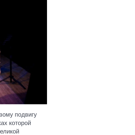
вому подвигу
ках которой
Великой