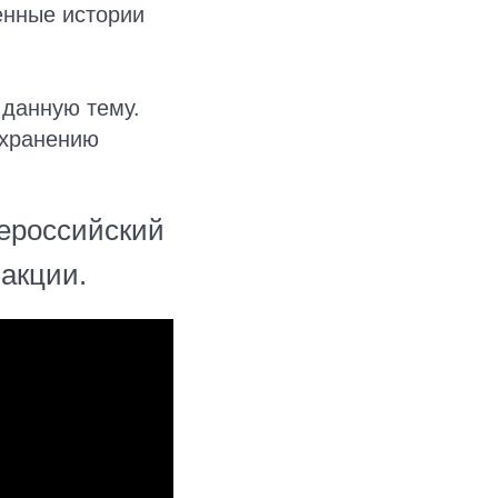
енные истории
 данную тему.
охранению
сероссийский
акции.