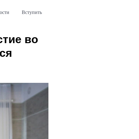
ости
Вступить
тие во
ся